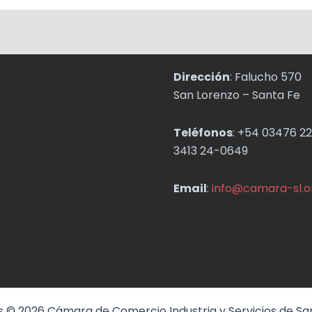
Dirección
: Falucho 570
San Lorenzo – Santa Fe
Teléfonos
: +54 03476 22
3413 24-0649
Email
:
info@camara-sl.o
 © 2026 Cámara de Comercio Industria y Servicios de Sa