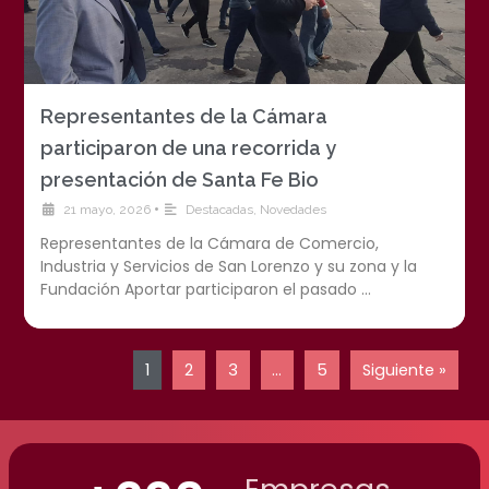
Representantes de la Cámara
participaron de una recorrida y
presentación de Santa Fe Bio
•
21 mayo, 2026
Destacadas
,
Novedades
Representantes de la Cámara de Comercio,
Industria y Servicios de San Lorenzo y su zona y la
Fundación Aportar participaron el pasado …
1
2
3
…
5
Siguiente »