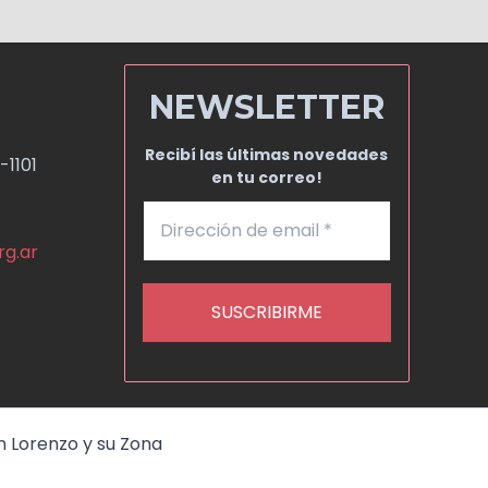
NEWSLETTER
Recibí las últimas novedades
-1101
en tu correo!
rg.ar
n Lorenzo y su Zona